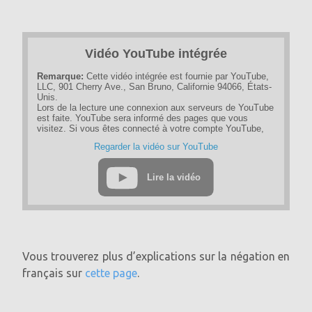
Vidéo YouTube intégrée
Remarque:
Cette vidéo intégrée est fournie par YouTube,
LLC, 901 Cherry Ave., San Bruno, Californie 94066, États-
Unis.
Lors de la lecture une connexion aux serveurs de YouTube
est faite. YouTube sera informé des pages que vous
visitez. Si vous êtes connecté à votre compte YouTube,
YouTube peut suivre votre comportement de navigation
Regarder la vidéo sur YouTube
personnellement. Vous pouvez éviter cela en vous
déconnectant au préalable de votre compte YouTube.
Lire la vidéo
Si une vidéo YouTube est démarrée, le fournisseur utilise
des cookies qui collectent des informations sur le
comportement de l'utilisateur.
Si vous avez désactivé le stockage des cookies pour le
programme Google Ad, vous ne devez pas vous attendre à
de tels cookies lorsque vous regardez des vidéos
YouTube. YouTube stocke également des informations
Vous trouverez plus d’explications sur la négation en
d'utilisation non personnelles dans d'autres cookies. Si
vous souhaitez éviter cela, vous devez bloquer le stockage
français sur
cette page
.
des cookies dans le navigateur.
Pour plus d'informations sur la protection des données sur