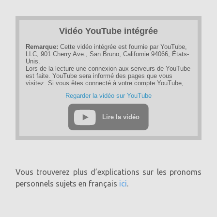
Vidéo YouTube intégrée
Remarque:
Cette vidéo intégrée est fournie par YouTube,
LLC, 901 Cherry Ave., San Bruno, Californie 94066, États-
Unis.
Lors de la lecture une connexion aux serveurs de YouTube
est faite. YouTube sera informé des pages que vous
visitez. Si vous êtes connecté à votre compte YouTube,
YouTube peut suivre votre comportement de navigation
Regarder la vidéo sur YouTube
personnellement. Vous pouvez éviter cela en vous
déconnectant au préalable de votre compte YouTube.
Lire la vidéo
Si une vidéo YouTube est démarrée, le fournisseur utilise
des cookies qui collectent des informations sur le
comportement de l'utilisateur.
Si vous avez désactivé le stockage des cookies pour le
programme Google Ad, vous ne devez pas vous attendre à
de tels cookies lorsque vous regardez des vidéos
YouTube. YouTube stocke également des informations
Vous trouverez plus d’explications sur les pronoms
d'utilisation non personnelles dans d'autres cookies. Si
vous souhaitez éviter cela, vous devez bloquer le stockage
personnels sujets en français
ici
.
des cookies dans le navigateur.
Pour plus d'informations sur la protection des données sur
"YouTube", veuillez consulter la politique de confidentialité