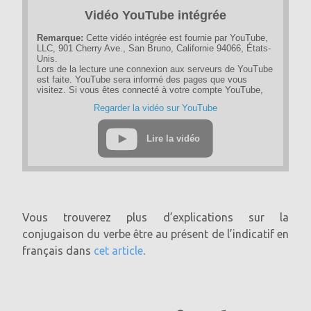
Vidéo YouTube intégrée
Remarque:
Cette vidéo intégrée est fournie par YouTube,
LLC, 901 Cherry Ave., San Bruno, Californie 94066, États-
Unis.
Lors de la lecture une connexion aux serveurs de YouTube
est faite. YouTube sera informé des pages que vous
visitez. Si vous êtes connecté à votre compte YouTube,
YouTube peut suivre votre comportement de navigation
Regarder la vidéo sur YouTube
personnellement. Vous pouvez éviter cela en vous
déconnectant au préalable de votre compte YouTube.
Lire la vidéo
Si une vidéo YouTube est démarrée, le fournisseur utilise
des cookies qui collectent des informations sur le
comportement de l'utilisateur.
Si vous avez désactivé le stockage des cookies pour le
programme Google Ad, vous ne devez pas vous attendre à
de tels cookies lorsque vous regardez des vidéos
YouTube. YouTube stocke également des informations
Vous trouverez plus d’explications sur la
d'utilisation non personnelles dans d'autres cookies. Si
vous souhaitez éviter cela, vous devez bloquer le stockage
conjugaison du verbe être au présent de l’indicatif en
des cookies dans le navigateur.
français dans
cet article
.
Pour plus d'informations sur la protection des données sur
"YouTube", veuillez consulter la politique de confidentialité
du fournisseur à l'adresse:
https://policies.google.com/privacy