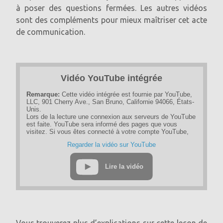
à poser des questions fermées. Les autres vidéos
sont des compléments pour mieux maîtriser cet acte
de communication.
Vidéo YouTube intégrée
Remarque:
Cette vidéo intégrée est fournie par YouTube,
LLC, 901 Cherry Ave., San Bruno, Californie 94066, États-
Unis.
Lors de la lecture une connexion aux serveurs de YouTube
est faite. YouTube sera informé des pages que vous
visitez. Si vous êtes connecté à votre compte YouTube,
YouTube peut suivre votre comportement de navigation
Regarder la vidéo sur YouTube
personnellement. Vous pouvez éviter cela en vous
déconnectant au préalable de votre compte YouTube.
Lire la vidéo
Si une vidéo YouTube est démarrée, le fournisseur utilise
des cookies qui collectent des informations sur le
comportement de l'utilisateur.
Si vous avez désactivé le stockage des cookies pour le
programme Google Ad, vous ne devez pas vous attendre à
de tels cookies lorsque vous regardez des vidéos
YouTube. YouTube stocke également des informations