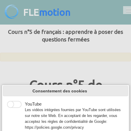
FLE
motion
Accueil
Cours n°5 de français : apprendre à poser des
questions fermées
Cours de français
Communication
Pour son bon fonctionnement, notre site utilise des cookies. Ils
permettent notamment de personnaliser les annonces.
Conjugaison
Google Analytics
Google Analytics est un service utilisé sur notre site Web
Grammaire
qui permet de suivre, de signaler le trafic et de mesurer la
Cours n°5 de
manière dont les utilisateurs interagissent avec le contenu
Vocabulaire
de notre site Web afin de l’améliorer et de fournir de
Consentement des cookies
français :
meilleurs services.
Culture
YouTube
apprendre à poser
DELF DALF
Les vidéos intégrées fournies par YouTube sont utilisées
sur notre site Web. En acceptant de les regarder, vous
des questions
acceptez les règles de confidentialité de Google:
Français
▼
https://policies.google.com/privacy