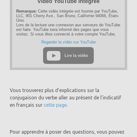
Vidéo YouTube intégrée
Remarque:
Cette vidéo intégrée est fournie par YouTube,
LLC, 901 Cherry Ave., San Bruno, Californie 94066, États-
Unis.
Lors de la lecture une connexion aux serveurs de YouTube
est faite. YouTube sera informé des pages que vous
visitez. Si vous êtes connecté à votre compte YouTube,
YouTube peut suivre votre comportement de navigation
Regarder la vidéo sur YouTube
personnellement. Vous pouvez éviter cela en vous
déconnectant au préalable de votre compte YouTube.
Lire la vidéo
Si une vidéo YouTube est démarrée, le fournisseur utilise
des cookies qui collectent des informations sur le
comportement de l'utilisateur.
Si vous avez désactivé le stockage des cookies pour le
programme Google Ad, vous ne devez pas vous attendre à
de tels cookies lorsque vous regardez des vidéos
YouTube. YouTube stocke également des informations
Vous trouverez plus d’explications sur la
d'utilisation non personnelles dans d'autres cookies. Si
vous souhaitez éviter cela, vous devez bloquer le stockage
conjugaison du verbe aller au présent de l’indicatif
des cookies dans le navigateur.
en français sur
cette page
.
Pour plus d'informations sur la protection des données sur
"YouTube", veuillez consulter la politique de confidentialité
du fournisseur à l'adresse:
https://policies.google.com/privacy
Pour apprendre à poser des questions, vous pouvez