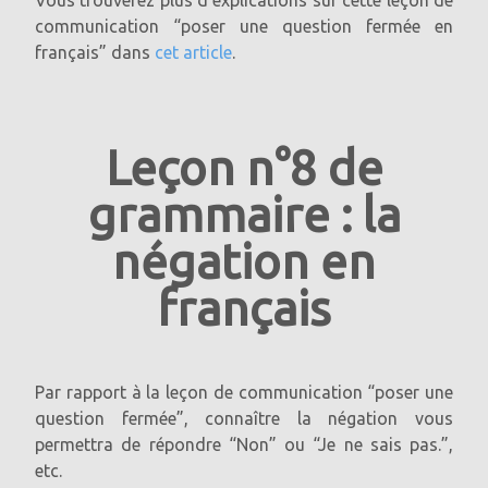
Vous trouverez plus d’explications sur cette leçon de
d'utilisation non personnelles dans d'autres cookies. Si
vous souhaitez éviter cela, vous devez bloquer le stockage
communication “poser une question fermée en
des cookies dans le navigateur.
français” dans
cet article
.
Pour plus d'informations sur la protection des données sur
"YouTube", veuillez consulter la politique de confidentialité
du fournisseur à l'adresse:
https://policies.google.com/privacy
Leçon n°8 de
grammaire : la
négation en
français
Par rapport à la leçon de communication “poser une
question fermée”, connaître la négation vous
permettra de répondre “Non” ou “Je ne sais pas.”,
etc.